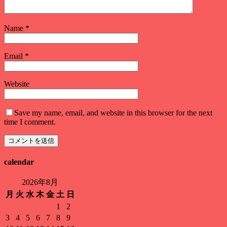
Name
*
Email
*
Website
Save my name, email, and website in this browser for the next
time I comment.
calendar
2026年8月
月
火
水
木
金
土
日
1
2
3
4
5
6
7
8
9