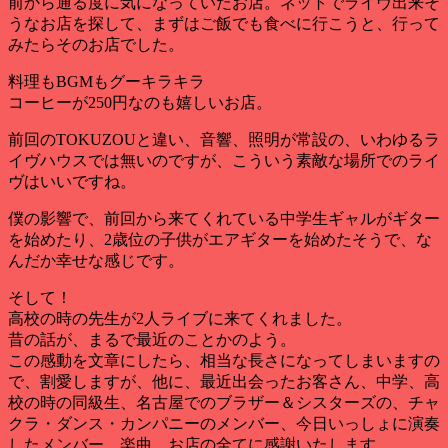
前から通る度に気になっていたお店。ネットでライヴ出来そ
うなお店を探して、まずはご飯でも食べに行こうと、行って
みたらそのお店でした。
料理もBGMもグーキラキラ
コーヒーが250円なのも嬉しいお店。
前回のTOKUZOUと違い、音響、照明が常設の、いわゆるラ
イヴハウスでは無いのですが、こういう素敵な場所でのライ
ヴはいいですね。
僕の影響で、前回から来てくれている中学生ギャルがギター
を始めたり、2歳位の子供がエアギターを始めたそうで、な
んだか幸せな感じです。
そして！
高校の時の先生が2人ライブに来てくれました。
昔の話が、まるで最近のことかのよう。
この感動を文章にしたら、相当な長さになってしまいますの
で、割愛しますが、他に、最近出会ったお客さん、中学、高
校の時の同級生、名古屋でのブラザー＆シスターズの、チャ
クラ・ダンス・カンパニーのメンバー、今日いっしょに演奏
したメンバー、楽曲、お店の全てに感謝いたします。