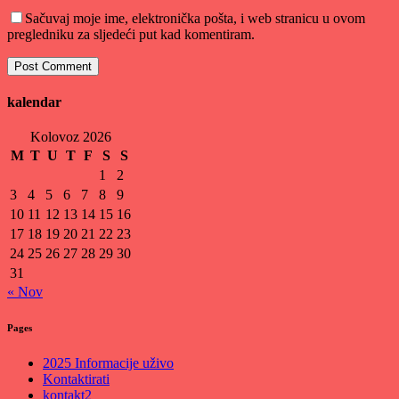
Sačuvaj moje ime, elektronička pošta, i web stranicu u ovom
pregledniku za sljedeći put kad komentiram.
kalendar
Kolovoz 2026
M
T
U
T
F
S
S
1
2
3
4
5
6
7
8
9
10
11
12
13
14
15
16
17
18
19
20
21
22
23
24
25
26
27
28
29
30
31
« Nov
Pages
2025 Informacije uživo
Kontaktirati
kontakt2