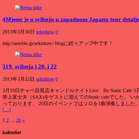
4Mjesec je u svibnju u zapadnom Japanu tour detalj
2013年3月30日
sekishow
0
http://
ameblo.jp/sekishow/ blogに続々アップ中です！
319. svibnja i 20. i 22
2013年3月22日
sekishow
0
3月19日チャベ目黒店キャンドルナイトLive By Sonic Ca
井上富士夫（SAX)
をゲストに迎えてのSonic cafeでした
。
い
っております
。 20
日のイベントではソロを1曲演奏しました
[…]
Posts
1
2
…
20
»
pagination
kalendar