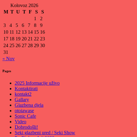
Kolovoz 2026
M
T
U
T
F
S
S
1
2
3
4
5
6
7
8
9
10
11
12
13
14
15
16
17
18
19
20
21
22
23
24
25
26
27
28
29
30
31
« Nov
Pages
2025 Informacije uživo
Kontaktirati
kontakt2
Gallary
Glazbena djela
otoiawase
Sonic Cafe
Video
Dobrodošli!
Seki glazbeni ured / Seki Show