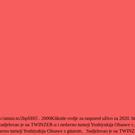
ttp://amzn.to/2hpSHi5 . 2000Kliknite ovdje za raspored uživo za 2020.
ovao je na TWINZER-u i nedavno turneji Yoshiyukija Ohsawe s g
vno turneji Yoshiyukija Ohsawe s gitarom、Sudjelovao je na TWINZE