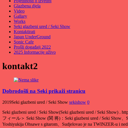
Pojedinosti o izvedbi
Glazbena djela
Video
Gallary
Works
Seki glazbeni ured / Seki Show
Kontaktirati
Japan UnderGround
Sonic Cafe
Prošli događaji 2022
2025 Informacije uživo
kontakt2
Dobrodošli na Seki prikaži stranicu
2019Seki glazbeni ured / Seki Show
sekishow
0
Seki glazbeni ured / Seki Show(Seki glazbeni ured / Seki Show) . h
フィール＞ Seki Show (関 将)：Seki glazbeni ured / Seki Show、Sudjel
Yoshiyukija Ohsawe s gitarom、Sudjelovao je na TWINZER-u i neda