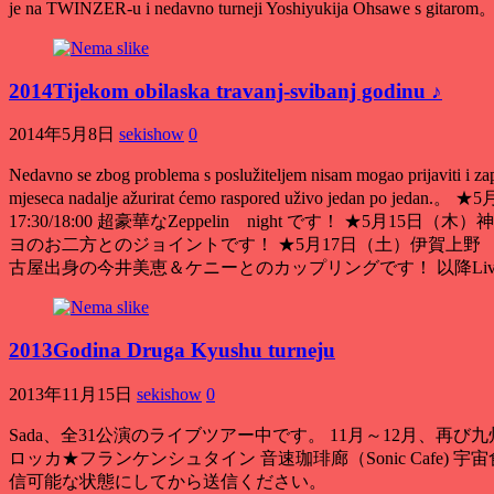
je na TWINZER-u i nedavno turneji Yoshiyukija Ohsawe s git
2014Tijekom obilaska travanj-svibanj godinu ♪
2014年5月8日
sekishow
0
Nedavno se zbog problema s poslužiteljem nisam mogao prijaviti i 
mjeseca nadalje ažurirat ćemo raspored uživo j
17:30/18:00
超豪華なZeppelin night です！ ★5月15
ヨのお二方とのジョイントです！ ★5月17日（土）伊賀上野 生
古屋出身の今井美恵＆ケニーとのカップリングです！ 以降Liv
2013Godina Druga Kyushu turneju
2013年11月15日
sekishow
0
Sada、
全31公演のライブツアー中です
。 11
月～12月
、
再び九
ロッカ★フランケンシュタイン 音速珈琲廊（Sonic Cafe
)
宇宙
信可能な状態にしてから送信ください
。