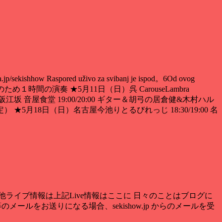
u。
ba.jp/sekishhow Raspored uživo za svibanj je ispod。6Od ovog
お披露目ライブのため１時間の演奏 ★5月11日（日）呉 CarouseLambra
阪江坂 音屋食堂
19:00/20:00 ギター＆胡弓の居倉健&木村ハル
18日（日）名古屋今池りとるびれっじ 18:30/19:00 名
他ライブ情報は上記Live情報はここに 日々のことはブログに
等のメールをお送りになる場合
、
sekishow.jp からのメールを受