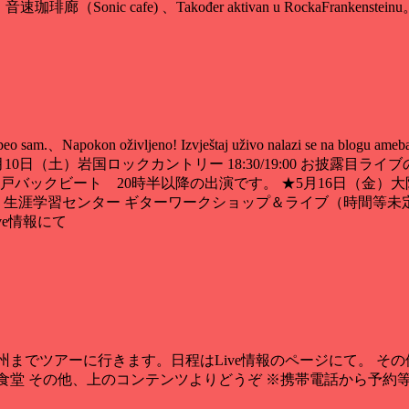
arom。 音速珈琲廊（Sonic cafe) 、Također aktivan u RockaFrankenstein
zapeo sam.、Napokon oživljeno! Izvještaj uživo nalazi se na blogu ame
edan po jedan.。 ★5月10日（土）岩国ロックカントリー 18:30/19:00 
日（木）神戸バックビート 20時半以降の出演です
。
★5月16日（金）大
涯学習センター ギターワークショップ＆ライブ（時間等未定） ★5月
e情報にて
州までツアーに行きます
。
日程はLive情報のページにて
。
その
食堂 その他
、
上のコンテンツよりどうぞ ※携帯電話から予約