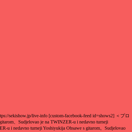
 https://sekishow.jp/live-info [custom-facebook-feed id=shows2] ＜プロ
itarom、Sudjelovao je na TWINZER-u i nedavno turneji
R-u i nedavno turneji Yoshiyukija Ohsawe s gitarom。Sudjelovao