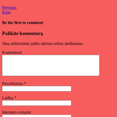
Previous
Kitas
Be the first to comment
Palikite komentarą
Jūsų elektroninio pašto adresas nebus skelbiamas.
Komentuoti
Pavadinimas
*
Laišką
*
Interneto svetainė