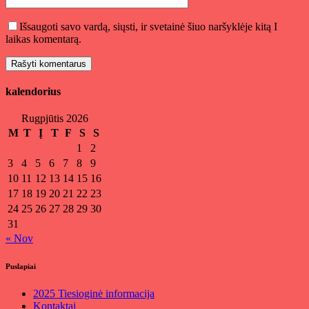
Išsaugoti savo vardą, siųsti, ir svetainė šiuo naršyklėje kitą I
laikas komentarą.
kalendorius
Rugpjūtis 2026
M
T
Į
T
F
S
S
1
2
3
4
5
6
7
8
9
10
11
12
13
14
15
16
17
18
19
20
21
22
23
24
25
26
27
28
29
30
31
« Nov
Puslapiai
2025 Tiesioginė informacija
Kontaktai