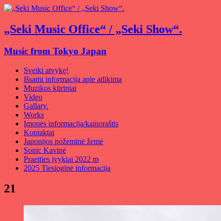
„Seki Music Office“ / „Seki Show“.
Music from Tokyo Japan
Sveiki atvykę!
Išsami informacija apie atlikimą
Muzikos kūriniai
Video
Gallary.
Works
Įmonės informacija/kainoraštis
Kontaktai
Japonijos požeminė žemė
Sonic Kavinė
Praeities įvykiai 2022 m
2025 Tiesioginė informacija
21