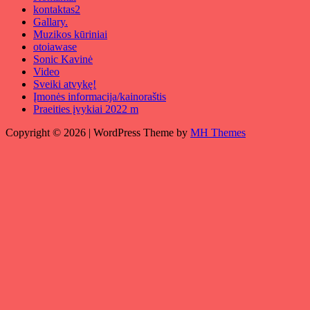
kontaktas2
Gallary.
Muzikos kūriniai
otoiawase
Sonic Kavinė
Video
Sveiki atvykę!
Įmonės informacija/kainoraštis
Praeities įvykiai 2022 m
Copyright © 2026 | WordPress Theme by
MH Themes