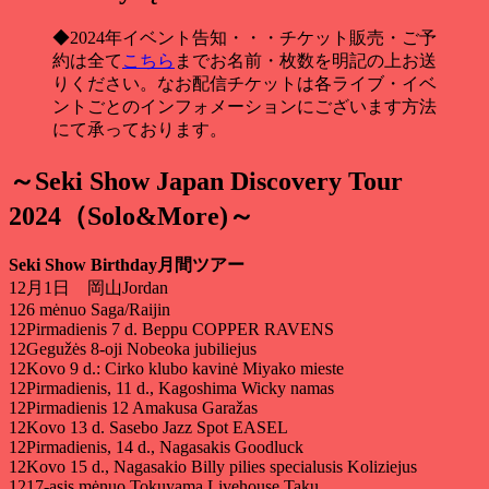
◆2024年イベント告知・・・チケット販売・ご予
約は全て
こちら
までお名前・枚数を明記の上お送
りください
。
なお配信チケットは各ライブ・イベ
ントごとのインフォメーションにございます方法
にて承っております
。
～Seki Show Japan Discovery Tour
2024（Solo
&
More
)～
Seki Show Birthday月間ツアー
12
月1日 岡山Jordan
126 mėnuo Saga/Raijin
12Pirmadienis 7 d. Beppu COPPER RAVENS
12Gegužės 8-oji Nobeoka jubiliejus
12Kovo 9 d.: Cirko klubo kavinė Miyako mieste
12Pirmadienis, 11 d., Kagoshima Wicky namas
12Pirmadienis 12 Amakusa Garažas
12Kovo 13 d. Sasebo Jazz Spot EASEL
12Pirmadienis, 14 d., Nagasakis Goodluck
12Kovo 15 d., Nagasakio Billy pilies specialusis Koliziejus
1217-asis mėnuo Tokuyama Livehouse Taku