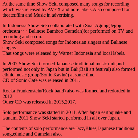
At the same time Show Seki composed many songs for recording
which was released by AVEX and nore labels.Also composed for
theater,film and Music in advertising.
In Indonesia Show Seki collaborated with Suar Agung(Jegog
orchestra･･･ Balinese Bamboo Gamelan)for performed on TV and
recording and so on.
Show Seki composed songs for Indonesian singers and Balinese
singers.
That songs were released by Warner Indonesia and local labels.
In 2007 Show Seki formed Japanese traditional music unit,and
performed not only in Japan but in Bali(Bali art festival) also formed
ethnic music group(Sonic Kavinė) at same time.
CD of Sonic Cafe was released in 2011.
Rocka Frankenstein(Rock band) also was formed and redorded in
2012.
Other CD was released in 2015,2017.
Solo performance was started in 2011. After Japan earthquake and
tsunami 2011,Show Seki started performed in all over Japan.
The contents of solo performance are Jazz,Blues,Japanese traditional
song,ethnic and Gamelan also.