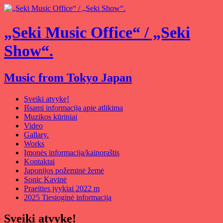
„Seki Music Office“ / „Seki
Show“.
Music from Tokyo Japan
Sveiki atvykę!
Išsami informacija apie atlikimą
Muzikos kūriniai
Video
Gallary.
Works
Įmonės informacija/kainoraštis
Kontaktai
Japonijos požeminė žemė
Sonic Kavinė
Praeities įvykiai 2022 m
2025 Tiesioginė informacija
Sveiki atvykę!