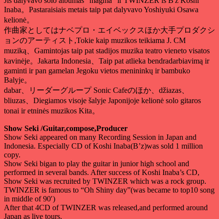
Jis dalyvavo solo albumas "magma" ir TWINZER iš B'z Koshi
Inaba。Pastaraisiais metais taip pat dalyvavo Yoshiyuki Osawa
kelionė。
作曲家としてはナベプロ・エイベックスほか大手プロダクシ
ョンのアーティスト,Tokie kaip muzikos teikiama J. CM
muziką、Gamintojas taip pat stadijos muzika teatro vieneto visatos
kavinėje。Jakarta Indonesia、Taip pat atlieka bendradarbiavimą ir
gaminti ir pan gamelan Jegoku vietos menininkų ir bambuko
Balyje。
dabar、
リーダーグループ Sonic Cafeのほか
、džiazas、
bliuzas、Diegiamos visoje šalyje Japonijoje kelionė solo gitaros
tonai ir etninės muzikos Kita。
Show Seki /Guitar,compose,Producer
Show Seki appeared on many Recording Session in Japan and
Indonesia. Especially CD of Koshi Inaba(B’z)was sold 1 million
copy.
Show Seki bigan to play the guitar in junior high school and
performed in several bands. After success of Koshi Inaba’s CD,
Show Seki was recruited by TWINZER which was a rock group.
TWINZER is famous to “Oh Shiny day”(was became to top10 song
in middle of 90′)
After that 4CD of TWINZER was released,and performed around
Japan as live tours.