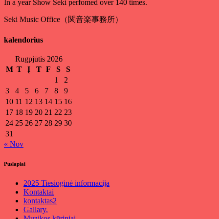
In a year Show Seki perfomed over 140 times.
Seki Music Office（関音楽事務所）
kalendorius
Rugpjūtis 2026
M
T
Į
T
F
S
S
1
2
3
4
5
6
7
8
9
10
11
12
13
14
15
16
17
18
19
20
21
22
23
24
25
26
27
28
29
30
31
« Nov
Puslapiai
2025 Tiesioginė informacija
Kontaktai
kontaktas2
Gallary.
Muzikos kūriniai