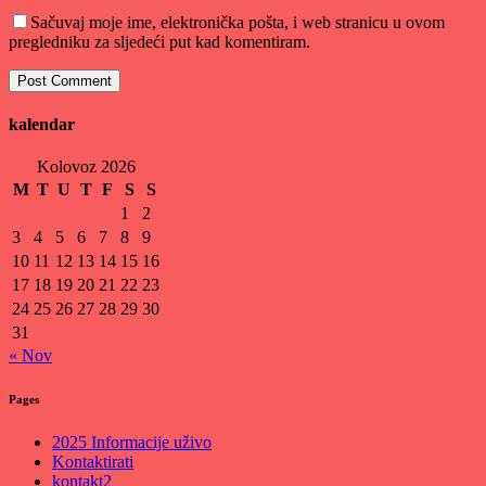
Sačuvaj moje ime, elektronička pošta, i web stranicu u ovom
pregledniku za sljedeći put kad komentiram.
kalendar
Kolovoz 2026
M
T
U
T
F
S
S
1
2
3
4
5
6
7
8
9
10
11
12
13
14
15
16
17
18
19
20
21
22
23
24
25
26
27
28
29
30
31
« Nov
Pages
2025 Informacije uživo
Kontaktirati
kontakt2