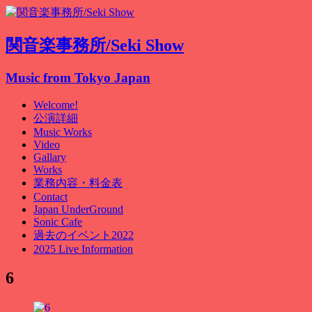
関音楽事務所/Seki Show
Music from Tokyo Japan
Welcome!
公演詳細
Music Works
Video
Gallary
Works
業務内容・料金表
Contact
Japan UnderGround
Sonic Cafe
過去のイベント2022
2025 Live Information
6