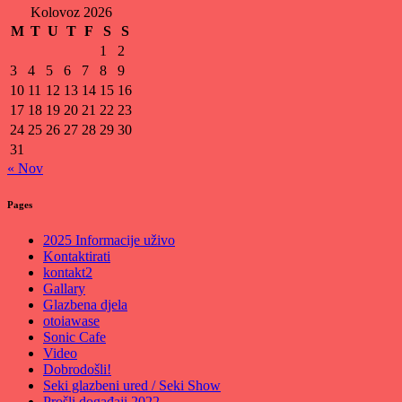
Kolovoz 2026
M
T
U
T
F
S
S
1
2
3
4
5
6
7
8
9
10
11
12
13
14
15
16
17
18
19
20
21
22
23
24
25
26
27
28
29
30
31
« Nov
Pages
2025 Informacije uživo
Kontaktirati
kontakt2
Gallary
Glazbena djela
otoiawase
Sonic Cafe
Video
Dobrodošli!
Seki glazbeni ured / Seki Show
Prošli događaji 2022