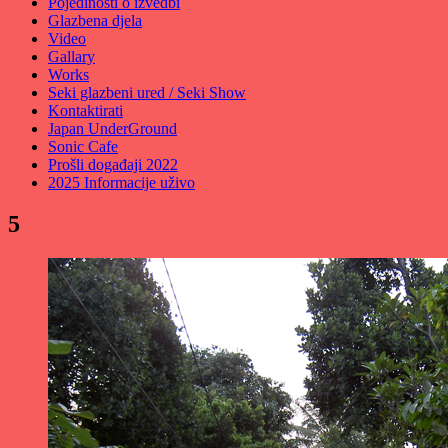
Pojedinosti o izvedbi
Glazbena djela
Video
Gallary
Works
Seki glazbeni ured / Seki Show
Kontaktirati
Japan UnderGround
Sonic Cafe
Prošli događaji 2022
2025 Informacije uživo
5