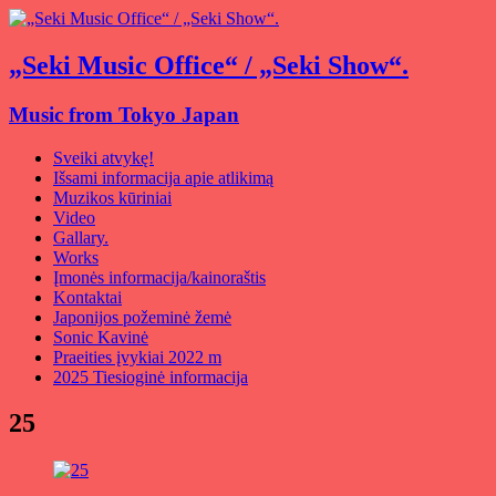
„Seki Music Office“ / „Seki Show“.
Music from Tokyo Japan
Sveiki atvykę!
Išsami informacija apie atlikimą
Muzikos kūriniai
Video
Gallary.
Works
Įmonės informacija/kainoraštis
Kontaktai
Japonijos požeminė žemė
Sonic Kavinė
Praeities įvykiai 2022 m
2025 Tiesioginė informacija
25