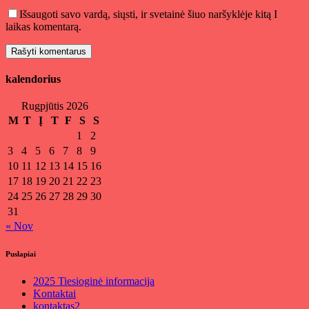
Išsaugoti savo vardą, siųsti, ir svetainė šiuo naršyklėje kitą I
laikas komentarą.
kalendorius
Rugpjūtis 2026
M
T
Į
T
F
S
S
1
2
3
4
5
6
7
8
9
10
11
12
13
14
15
16
17
18
19
20
21
22
23
24
25
26
27
28
29
30
31
« Nov
Puslapiai
2025 Tiesioginė informacija
Kontaktai
kontaktas2