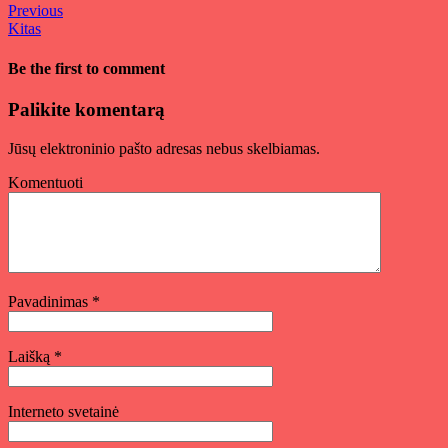
Previous
Kitas
Be the first to comment
Palikite komentarą
Jūsų elektroninio pašto adresas nebus skelbiamas.
Komentuoti
Pavadinimas
*
Laišką
*
Interneto svetainė