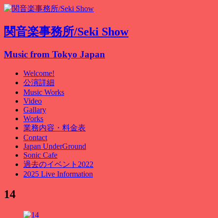
関音楽事務所/Seki Show
Music from Tokyo Japan
Welcome!
公演詳細
Music Works
Video
Gallary
Works
業務内容・料金表
Contact
Japan UnderGround
Sonic Cafe
過去のイベント2022
2025 Live Information
14