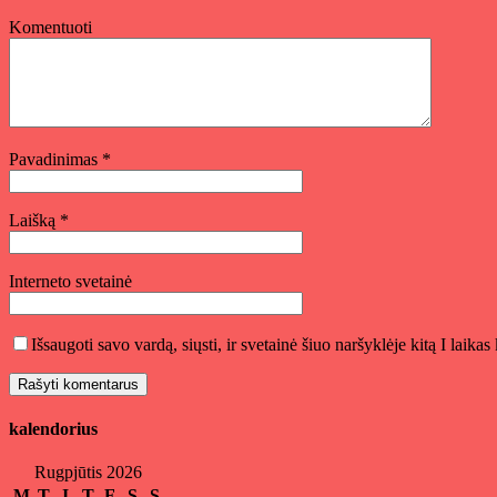
Komentuoti
Pavadinimas
*
Laišką
*
Interneto svetainė
Išsaugoti savo vardą, siųsti, ir svetainė šiuo naršyklėje kitą I laika
kalendorius
Rugpjūtis 2026
M
T
Į
T
F
S
S