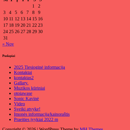
1
2
3
4
5
6
7
8
9
10
11
12
13
14
15
16
17
18
19
20
21
22
23
24
25
26
27
28
29
30
31
« Nov
Puslapiai
2025 Tiesioginė informacija
Kontaktai
kontaktas2
Gallary.
Muzikos kūriniai
otoiawase
Sonic Kavinė
Video
Sveiki atvykę!
Įmonės informacija/kainoraštis
Praeities įvykiai 2022 m
Copyright © 2026 | WordPress Theme by
MH Themes