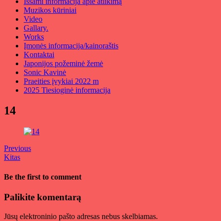
Išsami informacija apie atlikimą
Muzikos kūriniai
Video
Gallary.
Works
Įmonės informacija/kainoraštis
Kontaktai
Japonijos požeminė žemė
Sonic Kavinė
Praeities įvykiai 2022 m
2025 Tiesioginė informacija
14
Previous
Kitas
Be the first to comment
Palikite komentarą
Jūsų elektroninio pašto adresas nebus skelbiamas.