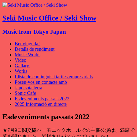
Seki Music Office / Seki Show
Music from Tokyo Japan
Benvinguda!
Detalls de rendiment
Music Works
Video
Gallary.
Works
Llista de continguts i tarifes empresarials
Poseu-vos en contacte amb
Japó sota terra
Sonic Cafe
Esdeveniments passats 2022
2025 Informació en directe
Esdeveniments passats 2022
★7月9日関交協ハーモニックホールでの主催公演は
、
満席で
幕を閉じました
。
皆様ありがとうございました！